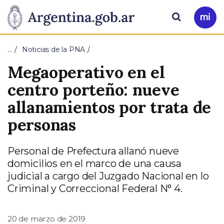
Pasar al contenido principal
Presidencia
Buscar
Ir
a
de
Mi
…
Noticias de la PNA
Arg
la
Megaoperativo en el
Nación
centro porteño: nueve
allanamientos por trata de
personas
Personal de Prefectura allanó nueve
domicilios en el marco de una causa
judicial a cargo del Juzgado Nacional en lo
Criminal y Correccional Federal N° 4.
20 de marzo de 2019