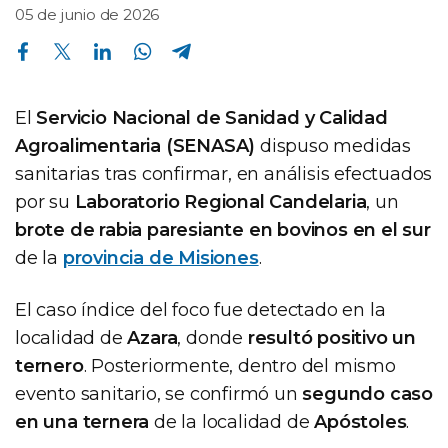
05 de junio de 2026
Compartir en Facebook
Compartir en Twitter
Compartir en Linkedin
Compartir en Whatsapp
Compartir en Telegram
El
Servicio Nacional de Sanidad y Calidad
Agroalimentaria (SENASA)
dispuso medidas
sanitarias tras confirmar, en análisis efectuados
por su
Laboratorio Regional Candelaria
, un
brote de rabia paresiante en bovinos en el sur
de la
provincia de Misiones
.
El caso índice del foco fue detectado en la
localidad de
Azara
, donde
resultó positivo un
ternero
. Posteriormente, dentro del mismo
evento sanitario, se confirmó un
segundo caso
en una ternera
de la localidad de
Apóstoles
.