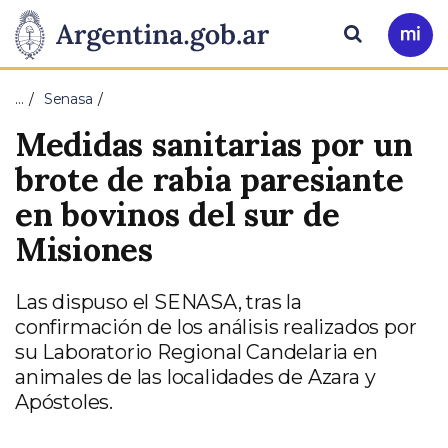
Pasar al contenido principal
Presidencia
Buscar
Ir
a
de
Mi
…
Senasa
Arg
la
Medidas sanitarias por un
Nación
brote de rabia paresiante
en bovinos del sur de
Misiones
Las dispuso el SENASA, tras la
confirmación de los análisis realizados por
su Laboratorio Regional Candelaria en
animales de las localidades de Azara y
Apóstoles.