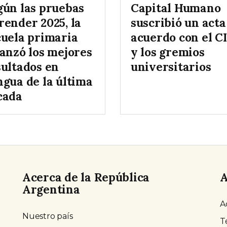
gún las pruebas
Capital Humano
render 2025, la
suscribió un acta
cuela primaria
acuerdo con el C
canzó los mejores
y los gremios
sultados en
universitarios
ngua de la última
cada
Acerca de la República
A
Argentina
A
Nuestro país
T