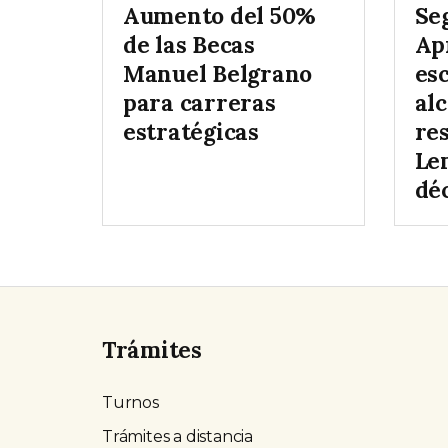
Aumento del 50%
Se
de las Becas
Ap
Manuel Belgrano
es
para carreras
al
estratégicas
re
Le
dé
Trámites
Turnos
Trámites a distancia