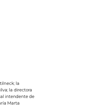
ilneck; la
va; la directora
 al intendente de
aría Marta