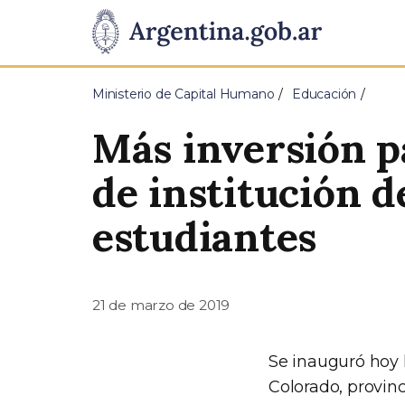
Pasar al contenido principal
Presidencia
de
Ministerio de Capital Humano
Educación
la
Más inversión pa
Nación
de institución 
estudiantes
21 de marzo de 2019
Se inauguró hoy l
Colorado, provinc