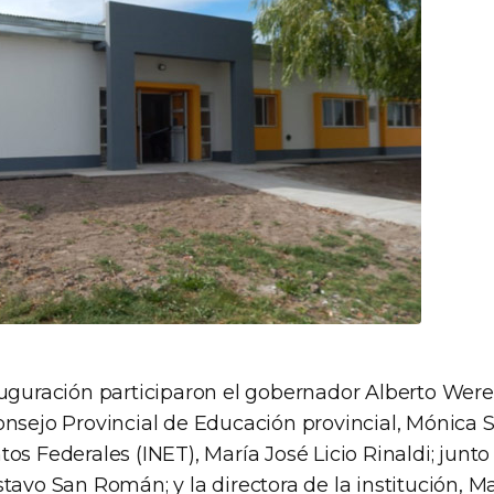
uguración participaron el gobernador Alberto Weret
nsejo Provincial de Educación provincial, Mónica Sil
os Federales (INET), María José Licio Rinaldi; junto
tavo San Román; y la directora de la institución, M