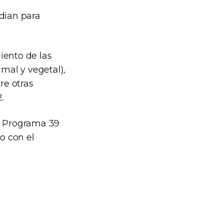
udian para
iento de las
imal y vegetal),
re otras
.
el Programa 39
o con el