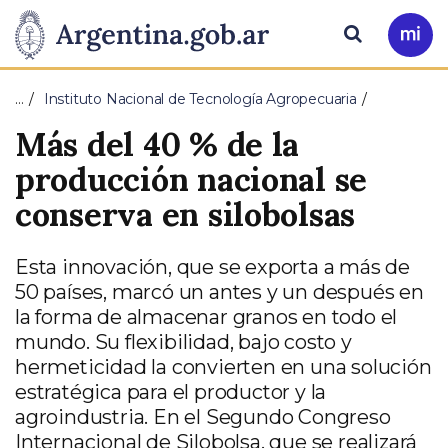
Pasar al contenido principal
Presidencia
Buscar
Ir
a
de
Mi
…
Instituto Nacional de Tecnología Agropecuaria
Arg
la
Más del 40 % de la
Nación
producción nacional se
conserva en silobolsas
Esta innovación, que se exporta a más de
50 países, marcó un antes y un después en
la forma de almacenar granos en todo el
mundo. Su flexibilidad, bajo costo y
hermeticidad la convierten en una solución
estratégica para el productor y la
agroindustria. En el Segundo Congreso
Internacional de Silobolsa, que se realizará