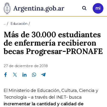
Pasar al contenido principal
Presidencia
Buscar
Ir
a
de
Mi
…
Educación
Arg
la
Más de 30.000 estudiantes
Nación
de enfermería recibieron
becas Progresar-PRONAFE
27 de diciembre de 2018
Compartir en Facebook
Compartir en Twitter
Compartir en Linkedin
Compartir en Whatsapp
Compartir en Telegram
El Ministerio de Educación, Cultura, Ciencia y
Tecnología – a través del INET- busca
incrementar la cantidad y calidad de