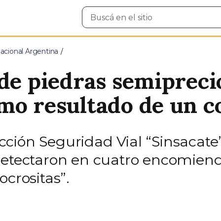
Buscar
en
el
sitio
cional Argentina
 de piedras semipreci
mo resultado de un co
ción Seguridad Vial “Sinsacate
detectaron en cuatro encomiend
ocrositas”.