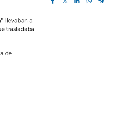
a”
llevaban a
ue trasladaba
ba de