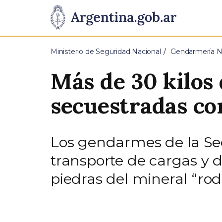
Pasar al contenido principal
Presidencia
de
Ministerio de Seguridad Nacional
Gendarmería Na
la
Más de 30 kilos
Nación
secuestradas co
Los gendarmes de la Sec
transporte de cargas y 
piedras del mineral “rod