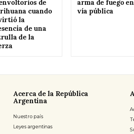
envoltorios de
arma de fuego en
rihuana cuando
vía pública
irtió la
esencia de una
rulla de la
erza
Acerca de la República
A
Argentina
A
Nuestro país
T
Leyes argentinas
S