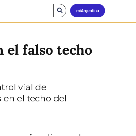
Mi
Buscar
en
el
Argen
sitio
 el falso techo
rol vial de
 en el techo del