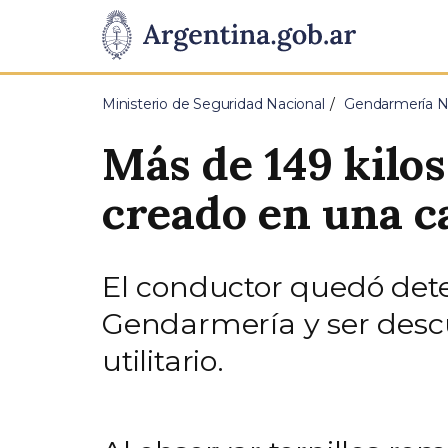
Pasar al contenido principal
Presidencia
de
Ministerio de Seguridad Nacional
Gendarmería Na
la
Más de 149 kilos
Nación
creado en una 
El conductor quedó dete
Gendarmería y ser descu
utilitario.