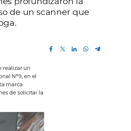
rmes profundizaron la
 uso de un scanner que
oga.
Compartir en Facebook
Compartir en Twitter
Compartir en Linkedin
Compartir en Whatsapp
Compartir en Telegram
 realizar un
onal N°9, en el
ta marca
s de solicitar la