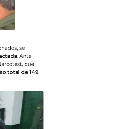
onados, se
actada
. Ante
Narcotest, que
so total de 149