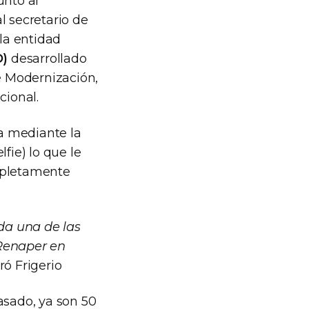
unto al
l secretario de
 la entidad
D)
desarrollado
de Modernización,
cional.
ia mediante la
fie) lo que le
ompletamente
da una de las
 Renaper en
ró Frigerio
asado, ya son 50