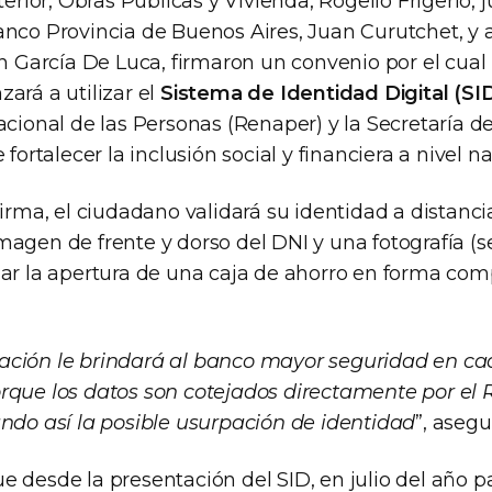
terior, Obras Públicas y Vivienda, Rogelio Frigerio, j
nco Provincia de Buenos Aires, Juan Curutchet, y a
án García De Luca, firmaron un convenio por el cual
ará a utilizar el
Sistema de Identidad Digital (SI
acional de las Personas (Renaper) y la Secretaría 
 fortalecer la inclusión social y financiera a nivel na
firma, el ciudadano validará su identidad a distanc
agen de frente y dorso del DNI y una fotografía (sel
nar la apertura de una caja de ahorro en forma c
ción le brindará al banco mayor seguridad en ca
rque los datos son cotejados directamente por el
ando así la posible usurpación de identidad
”, asegu
e desde la presentación del SID, en julio del año p