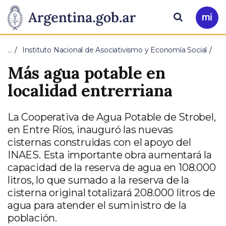
Pasar al contenido principal
Presidencia
Buscar
Ir
a
de
Mi
…
Instituto Nacional de Asociativismo y Economía Social
Arg
la
Más agua potable en
Nación
localidad entrerriana
La Cooperativa de Agua Potable de Strobel,
en Entre Ríos, inauguró las nuevas
cisternas construidas con el apoyo del
INAES. Esta importante obra aumentará la
capacidad de la reserva de agua en 108.000
litros, lo que sumado a la reserva de la
cisterna original totalizará 208.000 litros de
agua para atender el suministro de la
población.