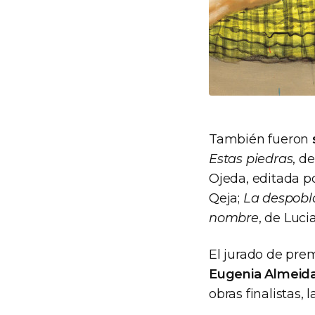
También fueron
Estas piedras
, d
Ojeda, editada 
Qeja;
La despobl
nombre
, de Luci
El jurado de prem
Eugenia Almeid
obras finalistas,