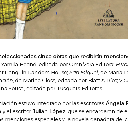
seleccionadas cinco obras que recibirán mencion
e Yamila Begné, editada por Omnívora Editora;
Furo
por Penguin Random House;
San Miguel
, de María L
ación
, de Marina Closs, editada por Blatt & Ríos; y
C
ana Sousa, editada por Tusquets Editores.
iación estuvo integrado por las escritoras
Ángela P
a
y el escritor
Julián López
, que se encargaron de el
 las menciones especiales y la novela ganadora del 