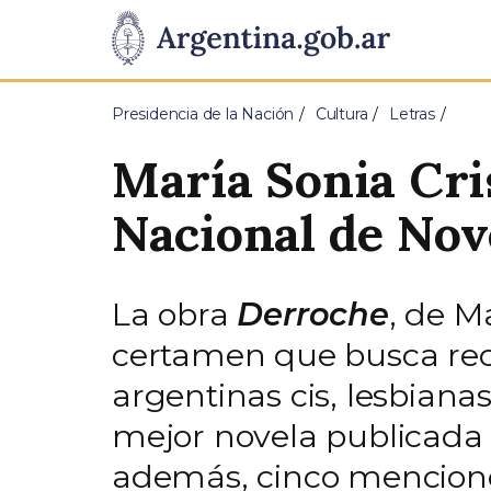
Pasar al contenido principal
Presidencia
de
Presidencia de la Nación
Cultura
Letras
la
María Sonia Cri
Nación
Nacional de Nov
La obra
Derroche
, de M
certamen que busca recon
argentinas cis, lesbianas
mejor novela publicada 
además, cinco mencione