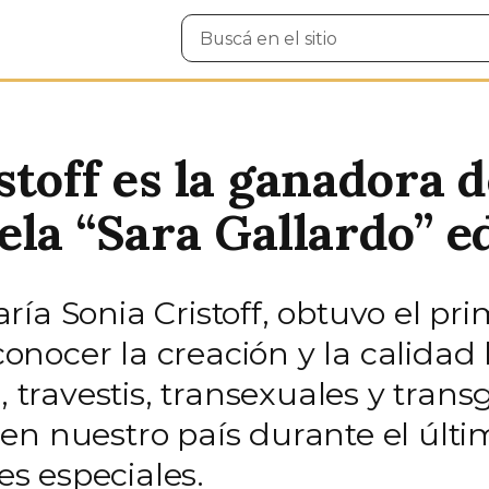
Buscar
en
el
sitio
stoff es la ganadora 
ela “Sara Gallardo” e
aría Sonia Cristoff, obtuvo el pr
ocer la creación y la calidad l
, travestis, transexuales y tran
en nuestro país durante el últi
s especiales.