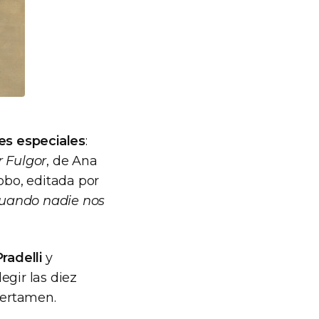
es especiales
:
r Fulgor
, de Ana
obo, editada por
uando nadie nos
radelli
y
egir las diez
certamen.