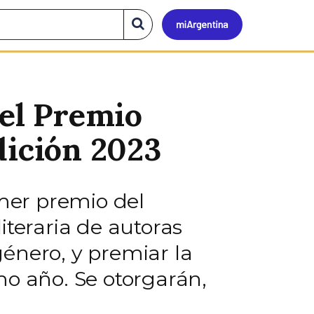
Mi
Buscar
en
el
Argen
sitio
del Premio
dición 2023
imer premio del
iteraria de autoras
sgénero, y premiar la
mo año. Se otorgarán,