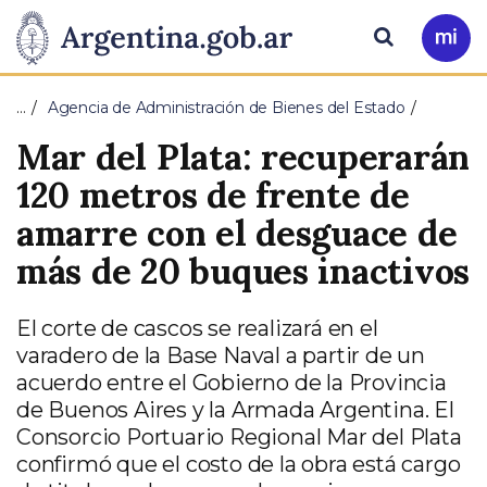
Pasar al contenido principal
Presidencia
Buscar
Ir
a
de
Mi
…
Agencia de Administración de Bienes del Estado
Arg
la
Mar del Plata: recuperarán
Nación
120 metros de frente de
amarre con el desguace de
más de 20 buques inactivos
El corte de cascos se realizará en el
varadero de la Base Naval a partir de un
acuerdo entre el Gobierno de la Provincia
de Buenos Aires y la Armada Argentina. El
Consorcio Portuario Regional Mar del Plata
confirmó que el costo de la obra está cargo