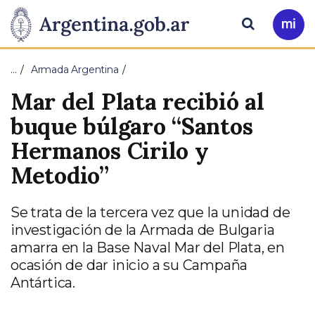
Pasar al contenido principal
Presidencia
Buscar
Ir
a
de
Mi
…
Armada Argentina
Arg
la
Mar del Plata recibió al
Nación
buque búlgaro “Santos
Hermanos Cirilo y
Metodio”
Se trata de la tercera vez que la unidad de
investigación de la Armada de Bulgaria
amarra en la Base Naval Mar del Plata, en
ocasión de dar inicio a su Campaña
Antártica.