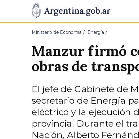
Pasar al contenido principal
Presidencia
de
Ministerio de Economía
Energía
la
Manzur firmó co
Nación
obras de transpo
El jefe de Gabinete de 
secretario de Energía p
eléctrico y la ejecución
provincia. Durante el tr
Nación, Alberto Fernánd