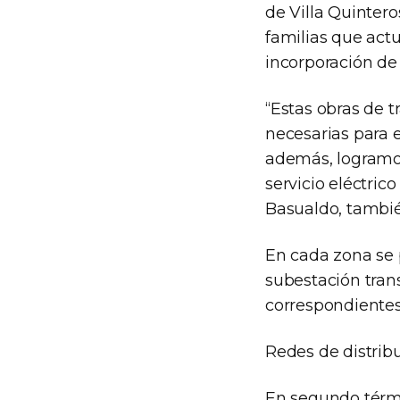
de Villa Quintero
familias que act
incorporación de o
“Estas obras de 
necesarias para 
además, logramo
servicio eléctric
Basualdo, tambié
En cada zona se 
subestación trans
correspondientes,
Redes de distrib
En segundo térmi