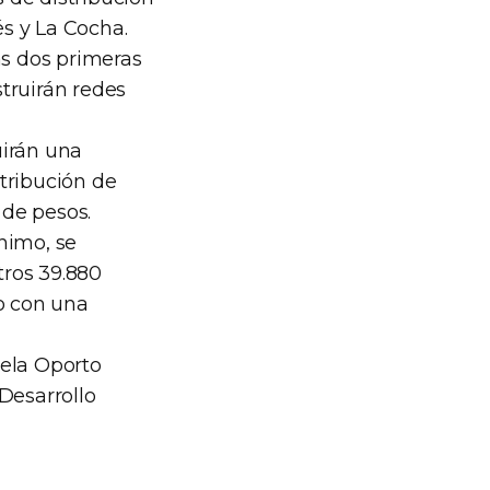
s y La Cocha.
as dos primeras
truirán redes
uirán una
tribución de
 de pesos.
nimo, se
tros 39.880
so con una
dela Oporto
Desarrollo