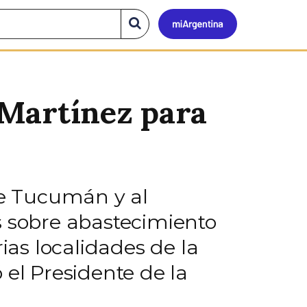
Mi
Buscar
en
el
Argen
sitio
 Martínez para
de Tucumán y al
s sobre abastecimiento
ias localidades de la
 el Presidente de la