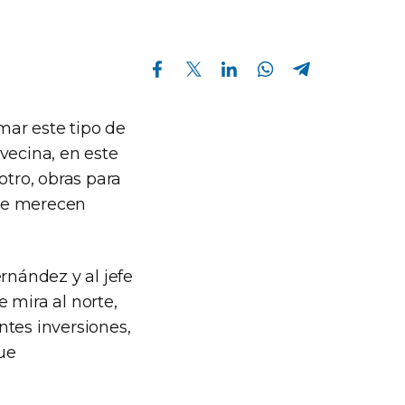
Compartir en Facebook
Compartir en Twitter
Compartir en Linkedin
Compartir en Whatsapp
Compartir en Telegram
rmar este tipo de
vecina, en este
otro, obras para
 se merecen
rnández y al jefe
 mira al norte,
ntes inversiones,
que