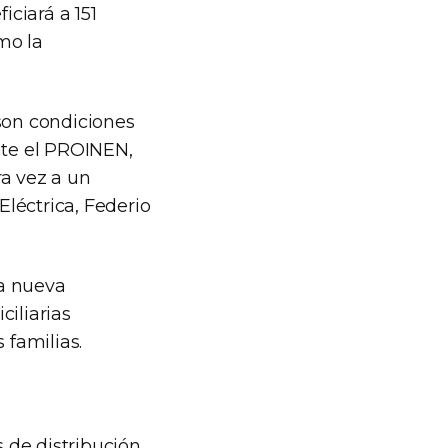
iciará a 151
mo la
 son condiciones
nte el PROINEN,
a vez a un
Eléctrica, Federio
na nueva
ciliarias
 familias.
 de distribución