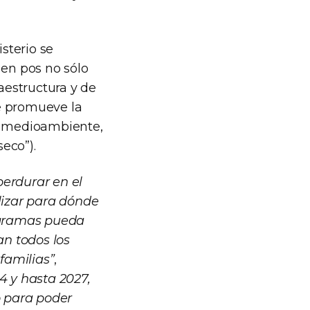
sterio se
 en pos no sólo
raestructura y de
e promueve la
el medioambiente,
eco”).
perdurar en el
lizar para dónde
rogramas pueda
an todos los
 familias”
,
4 y hasta 2027,
o para poder