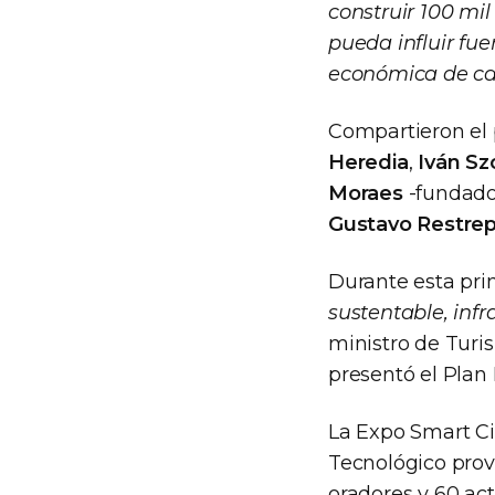
construir 100 mi
pueda influir fu
económica de cad
Compartieron el 
Heredia
,
Iván Sz
Moraes
-fundador
Gustavo Restre
Durante esta pri
sustentable, infr
ministro de Tur
presentó el Plan
La Expo Smart Ci
Tecnológico provi
oradores y 60 act