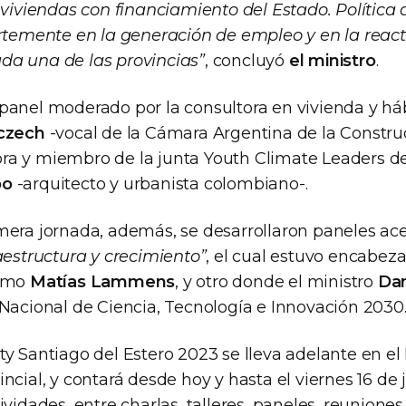
l viviendas con financiamiento del Estado. Polític
ertemente en la generación de empleo y en la react
a una de las provincias”
, concluyó
el ministro
.
panel moderado por la consultora en vivienda y há
czech
-vocal de la Cámara Argentina de la Constru
a y miembro de la junta Youth Climate Leaders de
po
-arquitecto y urbanista colombiano-.
mera jornada, además, se desarrollaron paneles ac
aestructura y crecimiento”
, el cual estuvo encabeza
ismo
Matías Lammens
, y otro donde el ministro
Dan
 Nacional de Ciencia, Tecnología e Innovación 2030
ty Santiago del Estero 2023 se lleva adelante en e
ncial, y contará desde hoy y hasta el viernes 16 de 
ividades, entre charlas, talleres, paneles, reunione