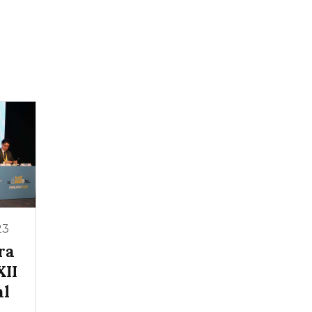
23
ra
XII
al