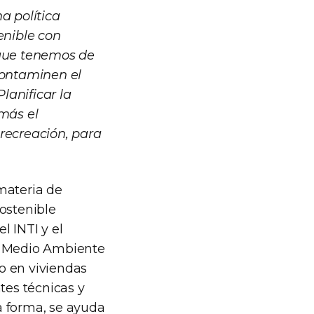
a política
enible con
 que tenemos de
contaminen el
Planificar la
emás el
recreación, para
materia de
ostenible
l INTI y el
el Medio Ambiente
o en viviendas
tes técnicas y
a forma, se ayuda