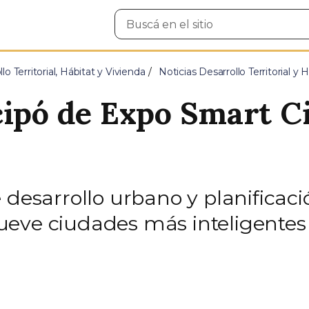
Buscar
en
el
sitio
lo Territorial, Hábitat y Vivienda
Noticias Desarrollo Territorial y
cipó de Expo Smart Ci
desarrollo urbano y planificació
eve ciudades más inteligentes 