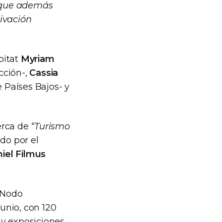
a que además
ivación
bitat
Myriam
cción-,
Cassia
 Países Bajos- y
erca de
“Turismo
do por el
iel Filmus
.
l Nodo
junio, con 120
s y exposiciones