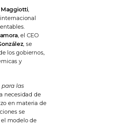
 Maggiotti
,
 internacional
entables.
Zamora
, el CEO
González
, se
 de los gobiernos,
démicas y
l para las
 la necesidad de
azo en materia de
uciones se
 el modelo de