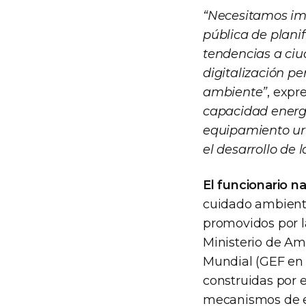
“Necesitamos imp
pública de plani
tendencias a ciu
digitalización p
ambiente”
, expr
capacidad energé
equipamiento urb
el desarrollo de
El funcionario n
cuidado ambienta
promovidos por la
Ministerio de Am
Mundial (GEF en 
construidas por e
mecanismos de ef