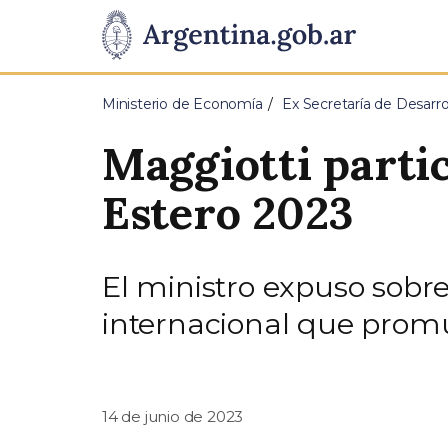
Pasar al contenido principal
Presidencia
de
Ministerio de Economía
Ex Secretaría de Desarrol
la
Maggiotti parti
Nación
Estero 2023
El ministro expuso sobre 
internacional que promu
14 de junio de 2023