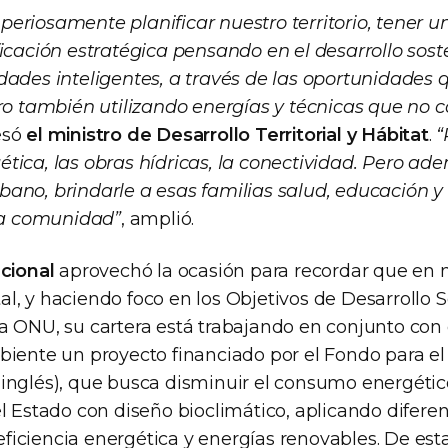
eriosamente planificar nuestro territorio, tener un
ficación estratégica pensando en el desarrollo sost
dades inteligentes, a través de las oportunidades
ero también utilizando energías y técnicas que no 
esó
el ministro de Desarrollo Territorial y Hábitat
.
“
tica, las obras hídricas, la conectividad. Pero ad
ano, brindarle a esas familias salud, educación y 
 la comunidad”
, amplió.
acional
aprovechó la ocasión para recordar que en 
l, y haciendo foco en los Objetivos de Desarrollo S
 ONU, su cartera está trabajando en conjunto con e
biente un proyecto financiado por el Fondo para 
inglés), que busca disminuir el consumo energétic
l Estado con diseño bioclimático, aplicando diferen
iciencia energética y energías renovables. De est