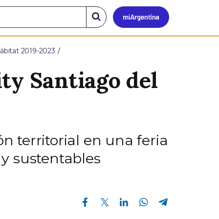
Mi
Buscar
en
el
Argen
sitio
 Hábitat 2019-2023
ty Santiago del
n territorial en una feria
y sustentables
Compartir en Facebook
Compartir en Twitter
Compartir en Linkedin
Compartir en Whatsapp
Compartir en Telegram