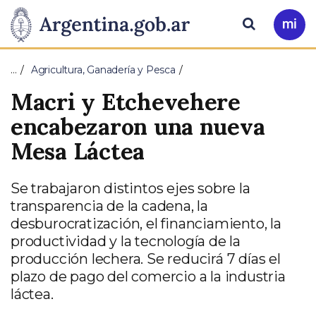
Pasar al contenido principal
Presidencia
Buscar
Ir
a
de
Mi
…
Agricultura, Ganadería y Pesca
Arg
la
Macri y Etchevehere
Nación
encabezaron una nueva
Mesa Láctea
Se trabajaron distintos ejes sobre la
transparencia de la cadena, la
desburocratización, el financiamiento, la
productividad y la tecnología de la
producción lechera. Se reducirá 7 días el
plazo de pago del comercio a la industria
láctea.