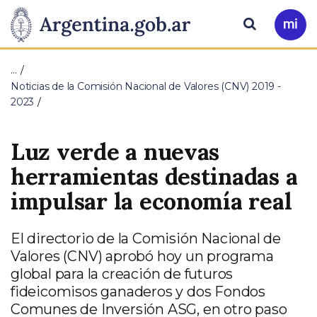
Pasar al contenido principal
Presidencia
Buscar
Ir
a
de
Mi
…
Arg
la
Noticias de la Comisión Nacional de Valores (CNV) 2019 -
2023
Nación
Luz verde a nuevas
herramientas destinadas a
impulsar la economía real
El directorio de la Comisión Nacional de
Valores (CNV) aprobó hoy un programa
global para la creación de futuros
fideicomisos ganaderos y dos Fondos
Comunes de Inversión ASG, en otro paso