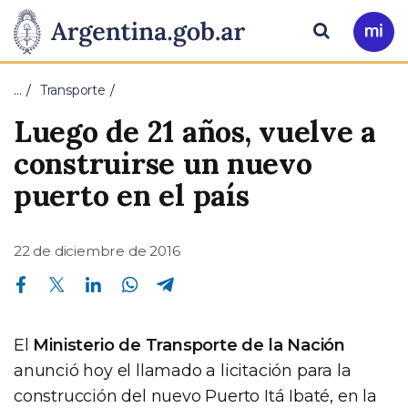
Pasar al contenido principal
Presidencia
Buscar
Ir
a
de
Mi
…
Transporte
Arg
la
Luego de 21 años, vuelve a
Nación
construirse un nuevo
puerto en el país
22 de diciembre de 2016
Compartir en Facebook
Compartir en Twitter
Compartir en Linkedin
Compartir en Whatsapp
Compartir en Telegram
El
Ministerio de Transporte de la Nación
anunció hoy el llamado a licitación para la
construcción del nuevo Puerto Itá Ibaté, en la