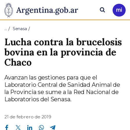
Pasar al contenido principal
Presidencia
Buscar
Ir
a
de
Mi
…
Senasa
Arg
la
Lucha contra la brucelosis
Nación
bovina en la provincia de
Chaco
Avanzan las gestiones para que el
Laboratorio Central de Sanidad Animal de
la Provincia se sume a la Red Nacional de
Laboratorios del Senasa.
21 de febrero de 2019
Compartir en Facebook
Compartir en Twitter
Compartir en Linkedin
Compartir en Whatsapp
Compartir en Telegram