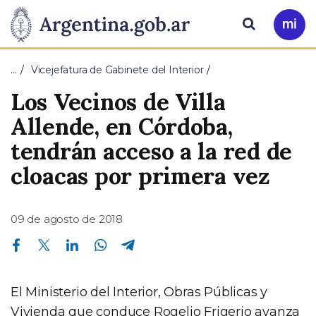
Pasar al contenido principal
Presidencia
Buscar
Ir
a
de
Mi
…
Vicejefatura de Gabinete del Interior
Arg
la
Los Vecinos de Villa
Nación
Allende, en Córdoba,
tendrán acceso a la red de
cloacas por primera vez
09 de agosto de 2018
Compartir en Facebook
Compartir en Twitter
Compartir en Linkedin
Compartir en Whatsapp
Compartir en Telegram
El Ministerio del Interior, Obras Públicas y
Vivienda que conduce Rogelio Frigerio avanza