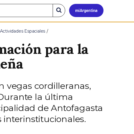
Mi
Buscar
en
el
Argen
sitio
Actividades Espaciales
mación para la
ueña
vegas cordilleranas,
 Durante la última
ipalidad de Antofagasta
 interinstitucionales.