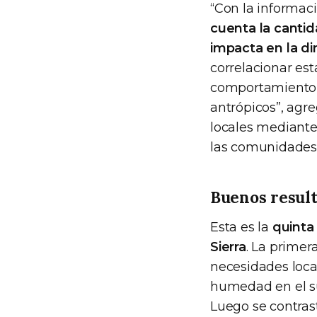
“Con la informac
cuenta la canti
impacta en la di
correlacionar es
comportamiento h
antrópicos”, agre
locales mediante 
las comunidades
Buenos resul
Esta es la
quinta
Sierra
. La primer
necesidades local
humedad en el su
Luego se contras