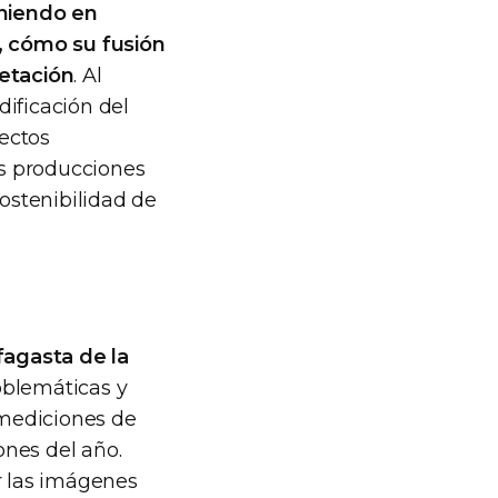
eniendo en
, cómo su fusión
getación
. Al
ificación del
ectos
as producciones
sostenibilidad de
agasta de la
roblemáticas y
 mediciones de
ones del año.
r las imágenes