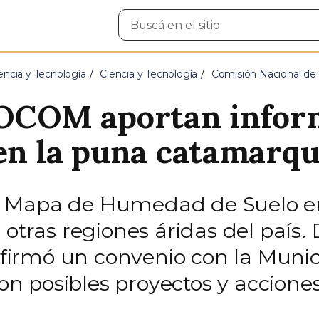
Buscar
en
el
sitio
encia y Tecnología
Ciencia y Tecnología
Comisión Nacional de 
AOCOM aportan infor
 en la puna catamarq
 Mapa de Humedad de Suelo en 
 otras regiones áridas del país.
irmó un convenio con la Munic
ron posibles proyectos y acciones