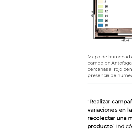
Mapa de humedad de
campo en Antofagasta
cercanas al rojo de
presencia de humed
“
Realizar campa
variaciones en l
recolectar una m
producto
” indic