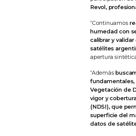
Revol, profesion
“Continuamos
re
humedad con sen
calibrar y vali
satélites argen
apertura sintétic
“Además
buscamo
fundamentales, q
Vegetación de D
vigor y cobertur
(NDSI), que permi
superficie del 
datos de satélit