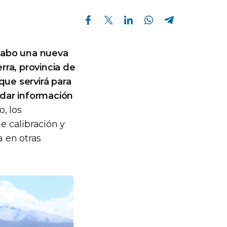
Compartir en Facebook
Compartir en Twitter
Compartir en Linkedin
Compartir en Whatsapp
Compartir en Telegram
 cabo una nueva
ra, provincia de
ue servirá para
indar información
o, los
e calibración y
a en otras