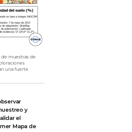
 de muestras de
Coloraciones
an una fuerte
observar
 muestreo y
lidar el
imer Mapa de