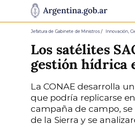
Pasar al contenido principal
Presidencia
de
Jefatura de Gabinete de Ministros
Innovación, Ci
la
Los satélites S
Nación
gestión hídrica
La CONAE desarrolla un
que podría replicarse en
campaña de campo, se f
de la Sierra y se analiza