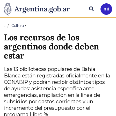
Pasar al contenido principal
Presidencia
Buscar
Ir
a
de
Mi
…
Cultura
Arg
la
Los recursos de los
Nación
argentinos donde deben
estar
Las 13 bibliotecas populares de Bahía
Blanca están registradas oficialmente en la
CONABIP y podrán recibir distintos tipos
de ayudas: asistencia específica ante
emergencias, ampliación en la línea de
subsidios por gastos corrientes y un
incremento del presupuesto por el
programa Libro %.