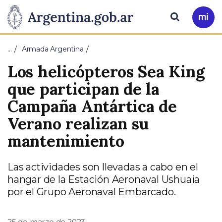
Pasar al contenido principal
Presidencia
Buscar
Ir
a
de
Mi
…
Armada Argentina
Arg
la
Los helicópteros Sea King
Nación
que participan de la
Campaña Antártica de
Verano realizan su
mantenimiento
Las actividades son llevadas a cabo en el
hangar de la Estación Aeronaval Ushuaia
por el Grupo Aeronaval Embarcado.
25 de marzo de 2023