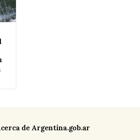
l
n
n
cerca de Argentina.gob.ar