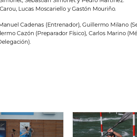
 Simonet, Sebastián Simonet y Pedro Martínez.
 Carou, Lucas Moscariello y Gastón Mouriño.
 Manuel Cadenas (Entrenador), Guillermo Milano (
llermo Cazón (Preparador Físico), Carlos Marino (Mé
Delegación).