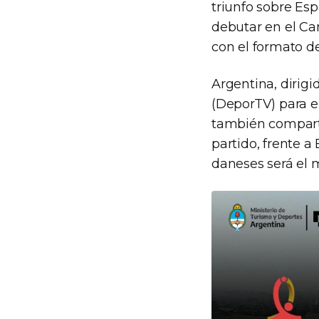
triunfo sobre Es
debutar en el C
con el formato d
Argentina, dirigi
(DeporTV) para e
también compart
partido, frente a
daneses será el ma