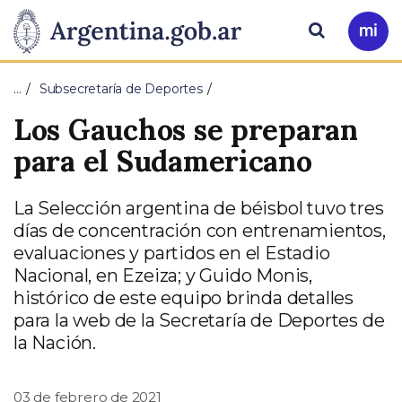
Pasar al contenido principal
Presidencia
Buscar
Ir
a
de
Mi
…
Subsecretaría de Deportes
Arg
la
Los Gauchos se preparan
Nación
para el Sudamericano
La Selección argentina de béisbol tuvo tres
días de concentración con entrenamientos,
evaluaciones y partidos en el Estadio
Nacional, en Ezeiza; y Guido Monis,
histórico de este equipo brinda detalles
para la web de la Secretaría de Deportes de
la Nación.
03 de febrero de 2021