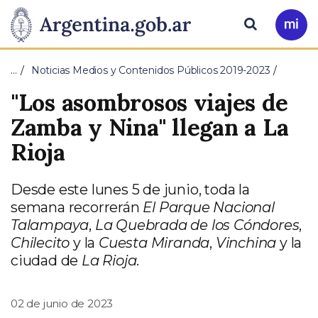
Pasar al contenido principal
Presidencia
Buscar
Ir
a
de
Mi
…
Noticias Medios y Contenidos Públicos 2019-2023
Arg
la
"Los asombrosos viajes de
Nación
Zamba y Nina" llegan a La
Rioja
Desde este lunes 5 de junio, toda la
semana recorrerán
El Parque Nacional
Talampaya
,
La Quebrada de los Cóndores
,
Chilecito
y la
Cuesta Miranda
,
Vinchina
y la
ciudad de
La Rioja
.
02 de junio de 2023