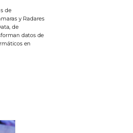
as de
Cámaras y Radares
Data, de
sforman datos de
ormáticos en