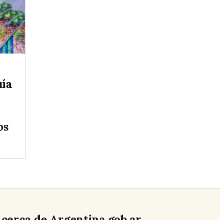
uía
os
cerca de Argentina.gob.ar