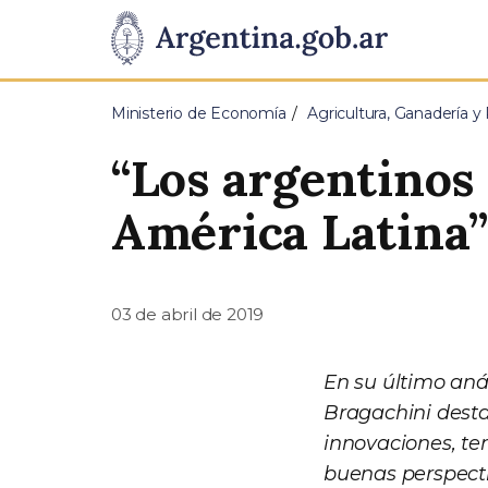
Pasar al contenido principal
Presidencia
de
Ministerio de Economía
Agricultura, Ganadería y
la
“Los argentinos 
Nación
América Latina
03 de abril de 2019
En su último aná
Bragachini desta
innovaciones, te
buenas perspecti