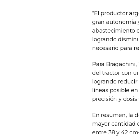
“El productor ar
gran autonomía y 
abastecimiento d
logrando disminu
necesario para rea
Para Bragachini,
del tractor con u
logrando reducir 
líneas posible e
precisión y dosis 
En resumen, la 
mayor cantidad d
entre 38 y 42 cm–