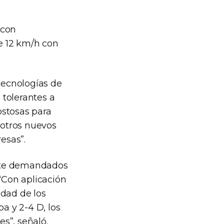
 con
e 12 km/h con
 tecnologías de
 tolerantes a
ostosas para
 otros nuevos
esas”.
ente demandados
 “Con aplicación
idad de los
a y 2-4 D, los
es”, señaló.