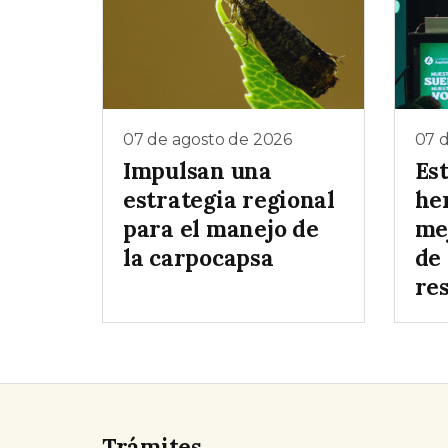
07 de agosto de 2026
07 
Impulsan una
Es
estrategia regional
he
para el manejo de
me
la carpocapsa
de
re
Trámites