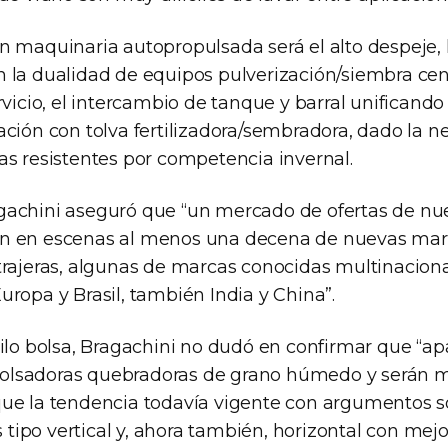
n maquinaria autopropulsada será el alto despeje, 
 la dualidad de equipos pulverización/siembra cent
rvicio, el intercambio de tanque y barral unificando 
ación con tolva fertilizadora/sembradora, dado la 
as resistentes por competencia invernal.
gachini aseguró que “un mercado de ofertas de nu
n en escenas al menos una decena de nuevas mar
trajeras, algunas de marcas conocidas multinaciona
ropa y Brasil, también India y China”.
silo bolsa, Bragachini no dudó en confirmar que “a
lsadoras quebradoras de grano húmedo y serán mu
ue la tendencia todavía vigente con argumentos s
ipo vertical y, ahora también, horizontal con mej