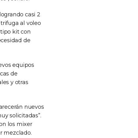
logrando casi 2
rifuga al voleo
tipo kit con
necesidad de
evos equipos
cas de
les y otras
parecerán nuevos
y solicitadas”.
on los mixer
or mezclado.