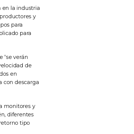
en la industria
 productores y
ipos para
plicado para
e “se verán
elocidad de
ados en
a con descarga
a monitores y
n, diferentes
retorno tipo