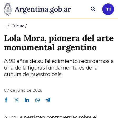
Pasar al contenido principal
Presidencia
Buscar
Ir
a
de
Mi
…
Cultura
Arg
la
Lola Mora, pionera del arte
Nación
monumental argentino
A 90 años de su fallecimiento recordamos a
una de la figuras fundamentales de la
cultura de nuestro país.
07 de junio de 2026
Compartir en Facebook
Compartir en Twitter
Compartir en Linkedin
Compartir en Whatsapp
Compartir en Telegram
Aunque persisten controversias sobre el