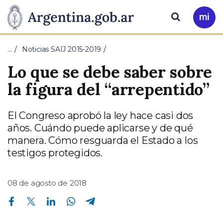
Pasar al contenido principal
Presidencia
Buscar
Ir
a
de
Mi
…
Noticias SAIJ 2015-2019
Arg
la
Lo que se debe saber sobre
Nación
la figura del “arrepentido”
El Congreso aprobó la ley hace casi dos
años. Cuándo puede aplicarse y de qué
manera. Cómo resguarda el Estado a los
testigos protegidos.
08 de agosto de 2018
Compartir en Facebook
Compartir en Twitter
Compartir en Linkedin
Compartir en Whatsapp
Compartir en Telegram