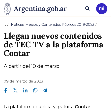
Pasar al contenido principal
Presidencia
Buscar
Ir
a
de
Mi
…
Noticias Medios y Contenidos Públicos 2019-2023
Arg
la
Llegan nuevos contenidos
Nación
de TEC TV a la plataforma
Contar
A partir del 10 de marzo.
09 de marzo de 2023
Compartir en Facebook
Compartir en Twitter
Compartir en Linkedin
Compartir en Whatsapp
Compartir en Telegram
La plataforma pública y gratuita
Contar