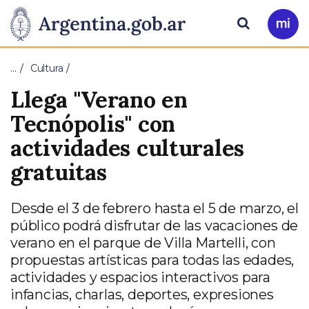
Pasar al contenido principal
Presidencia
Buscar
Ir
a
de
Mi
…
Cultura
Arg
la
Llega "Verano en
Nación
Tecnópolis" con
actividades culturales
gratuitas
Desde el 3 de febrero hasta el 5 de marzo, el
público podrá disfrutar de las vacaciones de
verano en el parque de Villa Martelli, con
propuestas artísticas para todas las edades,
actividades y espacios interactivos para
infancias, charlas, deportes, expresiones