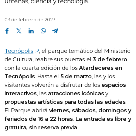
urbanas, ciencia y tecnología.
03 de febrero de 2023
Compartir en Facebook
Compartir en Twitter
Compartir en Linkedin
Compartir en Whatsapp
Compartir en Telegram
Tecnópolis
, el parque temático del Ministerio
de Cultura, reabre sus puertas el
3 de febrero
con la cuarta edición de los
Atardeceres en
Tecnópolis
. Hasta el
5 de marzo
, las y los
visitantes volverán a disfrutar de los
espacios
interactivos
, las
atracciones icónicas
y
propuestas artísticas para todas las edades
.
El Parque abrirá
viernes, sábados, domingos y
feriados de 16 a 22 horas
.
La entrada es libre y
gratuita, sin reserva previa
.