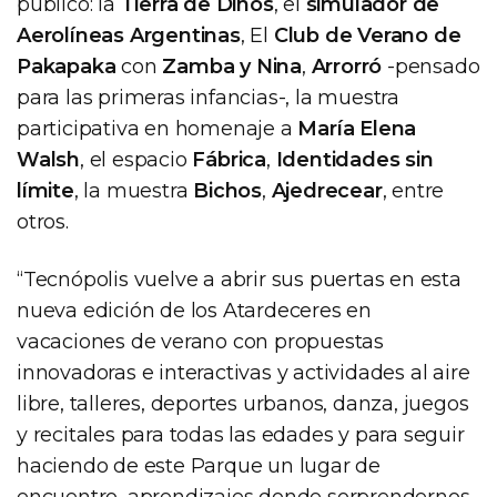
público: la
Tierra de Dinos
, el
simulador de
Aerolíneas Argentinas
, El
Club de Verano de
Pakapaka
con
Zamba y Nina
,
Arrorró
-pensado
para las primeras infancias-, la muestra
participativa en homenaje a
María Elena
Walsh
, el espacio
Fábrica
,
Identidades sin
límite
, la muestra
Bichos
,
Ajedrecear
, entre
otros.
“Tecnópolis vuelve a abrir sus puertas en esta
nueva edición de los Atardeceres en
vacaciones de verano con propuestas
innovadoras e interactivas y actividades al aire
libre, talleres, deportes urbanos, danza, juegos
y recitales para todas las edades y para seguir
haciendo de este Parque un lugar de
encuentro, aprendizajes donde sorprendernos