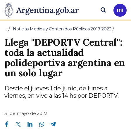
Pasar al contenido principal
Presidencia
Buscar
Ir
a
de
Mi
…
Noticias Medios y Contenidos Públicos 2019-2023
Arg
la
Llega "DEPORTV Central":
Nación
toda la actualidad
polideportiva argentina en
un solo lugar
Desde el jueves 1 de junio, de lunes a
viernes, en vivo a las 14 hs por DEPORTV.
31 de mayo de 2023
Compartir en Facebook
Compartir en Twitter
Compartir en Linkedin
Compartir en Whatsapp
Compartir en Telegram