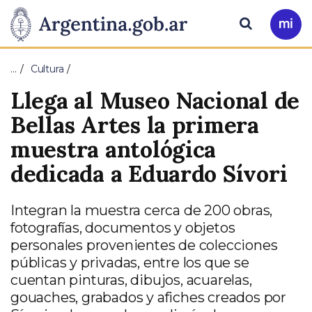
Pasar al contenido principal
Presidencia
Buscar
Ir
a
de
Mi
…
Cultura
Arg
la
Llega al Museo Nacional de
Nación
Bellas Artes la primera
muestra antológica
dedicada a Eduardo Sívori
Integran la muestra cerca de 200 obras,
fotografías, documentos y objetos
personales provenientes de colecciones
públicas y privadas, entre los que se
cuentan pinturas, dibujos, acuarelas,
gouaches, grabados y afiches creados por