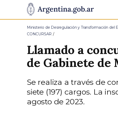
Pasar al contenido principal
Presidencia
de
Ministerio de Desregulación y Transformación del 
la
CONCURSAR
Nación
Llamado a concur
de Gabinete de 
Se realiza a través de c
siete (197) cargos. La ins
agosto de 2023.