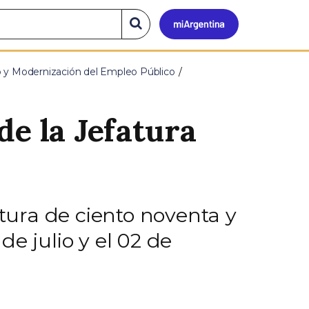
Mi
Buscar
en
el
Argen
sitio
o y Modernización del Empleo Público
de la Jefatura
rtura de ciento noventa y
de julio y el 02 de