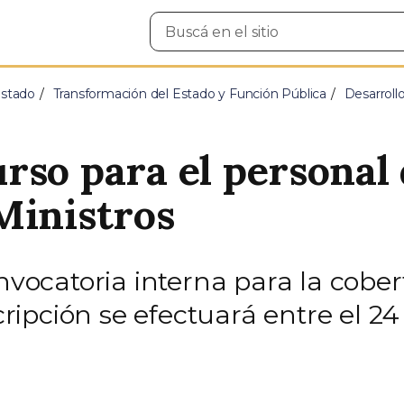
Buscar
en
el
sitio
Estado
Transformación del Estado y Función Pública
Desarroll
so para el personal 
Ministros
onvocatoria interna para la cobe
cripción se efectuará entre el 24 