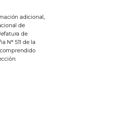
mación adicional,
acional de
Jefatura de
a N° 511 de la
o comprendido
ección: