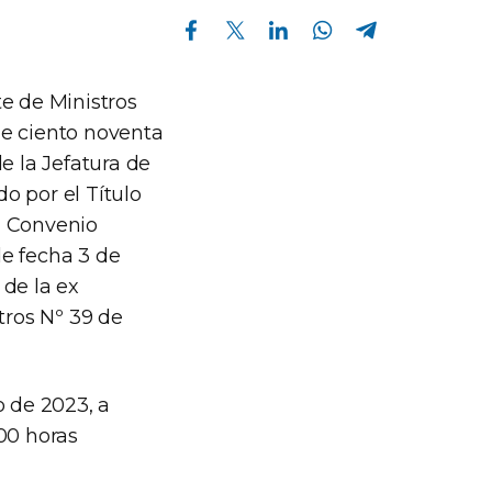
Compartir en Facebook
Compartir en Twitter
Compartir en Linkedin
Compartir en Whatsapp
Compartir en Telegram
e de Ministros
de ciento noventa
e la Jefatura de
o por el Título
l Convenio
de fecha 3 de
 de la ex
tros Nº 39 de
io de 2023, a
:00 horas