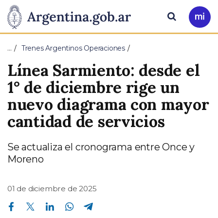
Pasar al contenido principal
Presidencia
Buscar
Ir
a
de
Mi
…
Trenes Argentinos Operaciones
Arg
la
Línea Sarmiento: desde el
Nación
1° de diciembre rige un
nuevo diagrama con mayor
cantidad de servicios
Se actualiza el cronograma entre Once y
Moreno
01 de diciembre de 2025
Compartir en Facebook
Compartir en Twitter
Compartir en Linkedin
Compartir en Whatsapp
Compartir en Telegram