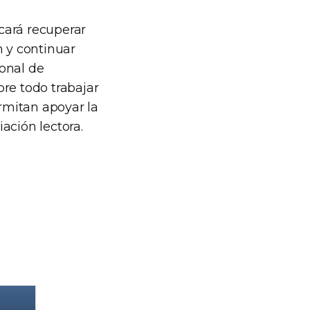
cará recuperar
n y continuar
onal de
re todo trabajar
rmitan apoyar la
iación lectora.