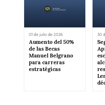
01 de julio de 2026
30 d
Aumento del 50%
Se
de las Becas
Ap
Manuel Belgrano
es
para carreras
al
estratégicas
re
Le
dé