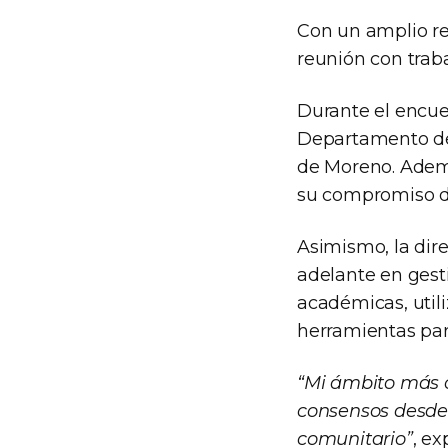
Con un amplio rec
reunión con traba
Durante el encue
Departamento de
de Moreno. Ademá
su compromiso de
Asimismo, la dire
adelante en gesti
académicas, utili
herramientas par
“Mi ámbito más c
consensos desde l
comunitario”
, ex