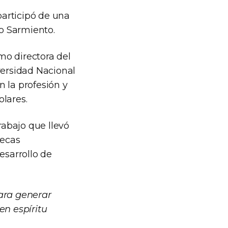
participó de una
io Sarmiento.
mo directora del
ersidad Nacional
 la profesión y
lares.
rabajo que llevó
tecas
esarrollo de
para generar
en espíritu