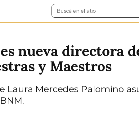
Buscar
en
el
sitio
s nueva directora de
stras y Maestros
nte Laura Mercedes Palomino asu
a BNM.