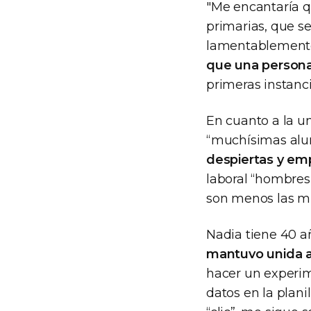
"Me encantaría qu
primarias, que se
lamentablemente
que una persona
primeras instanc
En cuanto a la un
“muchísimas al
despiertas y e
laboral “hombres
son menos las mu
Nadia tiene 40 a
mantuvo unida a 
hacer un experime
datos en la plani