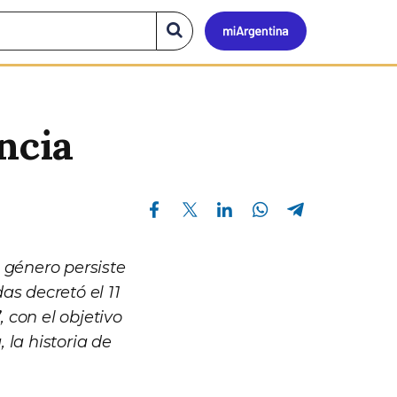
Mi
Buscar
en
el
Argen
sitio
ncia
Compartir en Facebook
Compartir en Twitter
Compartir en Linkedin
Compartir en Whatsapp
Compartir en Telegram
 género persiste
as decretó el 11
”
, con el objetivo
 la historia de