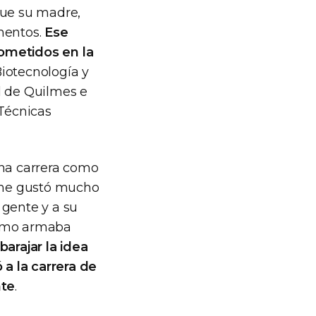
fue su madre,
mentos.
Ese
rometidos en la
Biotecnología y
l de Quilmes e
 Técnicas
una carrera como
e me gustó mucho
 gente y a su
cómo armaba
arajar la idea
 a la carrera de
nte
.