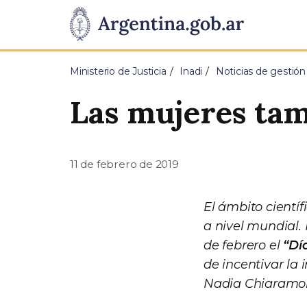
Pasar al contenido principal
Presidencia
de
Ministerio de Justicia
Inadi
Noticias de gestió
la
Las mujeres tamb
Nación
11 de febrero de 2019
El ámbito cientí
a nivel mundial.
de febrero el
“Dí
de incentivar la 
Nadia Chiaramon