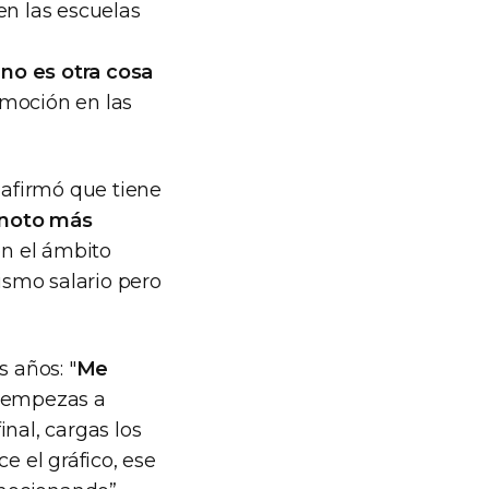
en las escuelas
 no es otra cosa
omoción en las
 afirmó que tiene
s noto más
en el ámbito
ismo salario pero
 años: "
Me
 empezas a
nal, cargas los
e el gráfico, ese