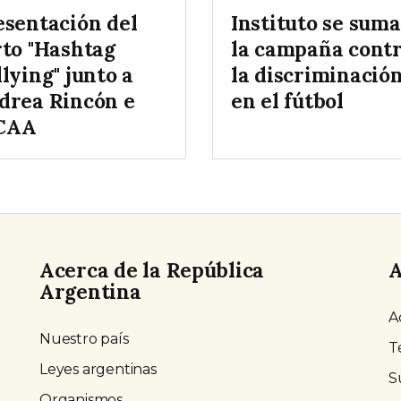
esentación del
Instituto se suma
rto "Hashtag
la campaña cont
lying" junto a
la discriminació
drea Rincón e
en el fútbol
CAA
Acerca de la República
A
Argentina
A
Nuestro país
T
Leyes argentinas
S
Organismos