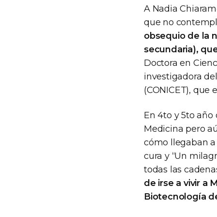
A Nadia Chiaramo
que no contempló
obsequio de la n
secundaria), que 
Doctora en Cienc
investigadora del
(CONICET), que e
En 4to y 5to año
Medicina pero aú
cómo llegaban a 
cura y “Un milag
todas las cadenas
de irse a vivir a
Biotecnología d