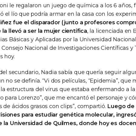
ni le regalaron un juego de química a los 6 años, 
 el lío que podría armar en la casa con los experi
iñez fue el disparador (junto a profesores comp
la llevó a ser la mujer científica
, la licenciada en 
ias Básicas y Aplicadas por la Universidad Naciona
 Consejo Nacional de Investigaciones Científicas y
s hoy.
 del secundario, Nadia sabía que quería seguir alg
n no se definía. “Vi dos películas, “Epidemia”, qu
la estructura del virus que estaba enfermando a la
ro para Lorenzo”, que me encantó el personaje y 
 de ácidos grasos con clips”, compartió.
Luego de b
 Misiones para estudiar genética molecular, ingresó
e la Universidad de Quilmes, donde hoy es doce