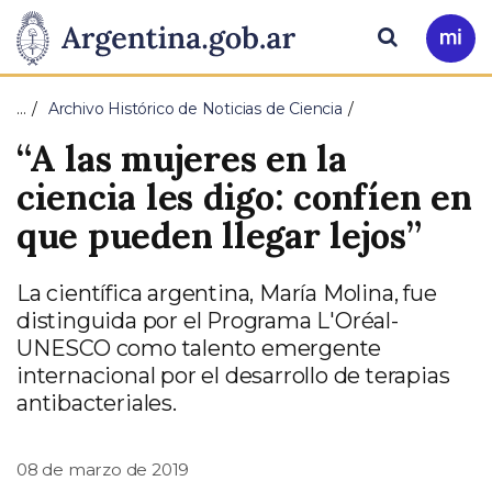
Pasar al contenido principal
Presidencia
Buscar
Ir
a
de
Mi
…
Archivo Histórico de Noticias de Ciencia
Arg
la
“A las mujeres en la
Nación
ciencia les digo: confíen en
que pueden llegar lejos”
La científica argentina, María Molina, fue
distinguida por el Programa L'Oréal-
UNESCO como talento emergente
internacional por el desarrollo de terapias
antibacteriales.
08 de marzo de 2019