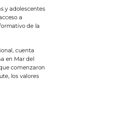
as y adolescentes
 acceso a
formativo de la
ional, cuenta
na en Mar del
as que comenzaron
te, los valores