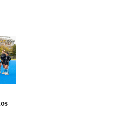
mos
l