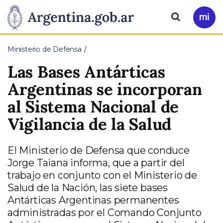
Pasar al contenido principal
Presidencia
Buscar
Ir
a
de
Mi
Ministerio de Defensa
Arg
la
Las Bases Antárticas
Nación
Argentinas se incorporan
al Sistema Nacional de
Vigilancia de la Salud
El Ministerio de Defensa que conduce
Jorge Taiana informa, que a partir del
trabajo en conjunto con el Ministerio de
Salud de la Nación, las siete bases
Antárticas Argentinas permanentes
administradas por el Comando Conjunto