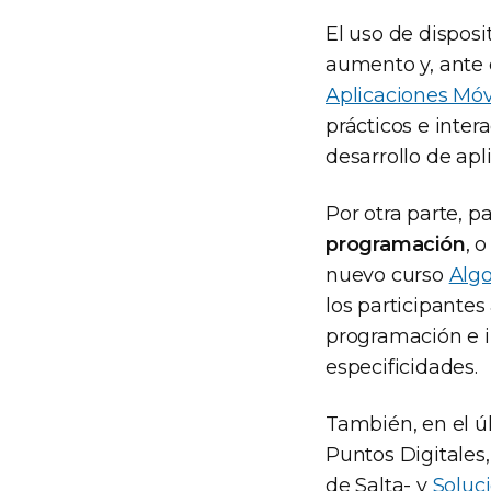
El uso de dispos
aumento y, ante 
Aplicaciones Móv
prácticos e inter
desarrollo de apl
Por otra parte, 
programación
, 
nuevo curso
Alg
los participantes
programación e in
especificidades.
También, en el ú
Puntos Digitales
de Salta- y
Soluc