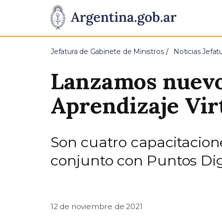
Pasar al contenido principal
Presidencia
de
Jefatura de Gabinete de Ministros
Noticias Jefat
la
Lanzamos nuevos
Nación
Aprendizaje Vir
Son cuatro capacitacione
conjunto con Puntos Dig
12 de noviembre de 2021