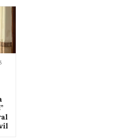
3
a
s”
ral
vil