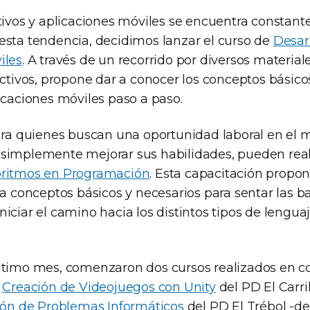
itivos y aplicaciones móviles se encuentra constan
esta tendencia, decidimos lanzar el curso de
Desar
iles
. A través de un recorrido por diversos materiale
activos, propone dar a conocer los conceptos básicos,
icaciones móviles paso a paso.
para quienes buscan una oportunidad laboral en el 
o simplemente mejorar sus habilidades, pueden real
oritmos en Programación
. Esta capacitación propon
 a conceptos básicos y necesarios para sentar las b
iciar el camino hacia los distintos tipos de lenguaj
ltimo mes, comenzaron dos cursos realizados en c
,
Creación de Videojuegos con Unity
del PD El Carril
ión de Problemas Informáticos
del PD El Trébol -de