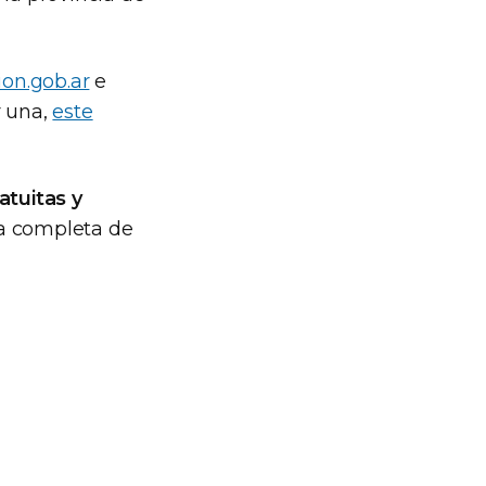
ion.gob.ar
e
r una,
este
ratuitas y
ta completa de