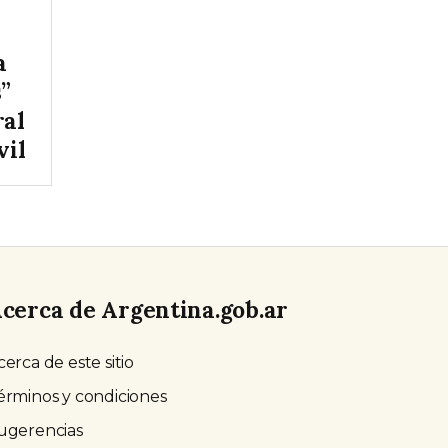
a
s”
ral
vil
cerca de Argentina.gob.ar
cerca de este sitio
érminos y condiciones
ugerencias