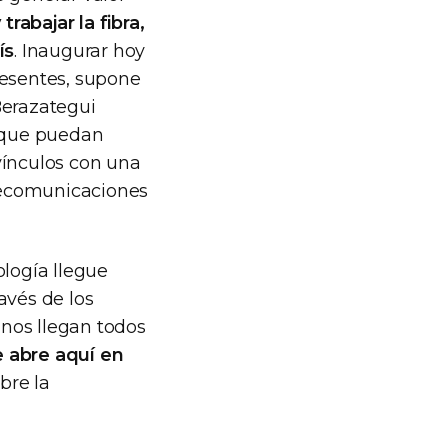
rabajar la fibra,
ís
. Inaugurar hoy
resentes, supone
Berazategui
 que puedan
vínculos con una
elecomunicaciones
ología llegue
avés de los
nos llegan todos
e abre aquí en
bre la