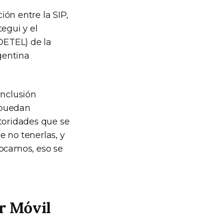
ón entre la SIP,
egui y el
IDETEL) de la
gentina
Inclusión
 puedan
utoridades que se
 no tenerlas, y
vocamos, eso se
r Móvil