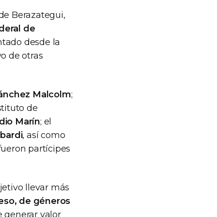
 de Berazategui,
deral de
tado desde la
yo de otras
Sánchez Malcolm
;
stituto de
dio Marín
; el
bardi
, así como
fueron partícipes
jetivo llevar más
eso, de géneros
e generar valor