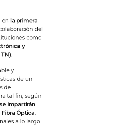
d en
la primera
colaboración del
stituciones como
trónica y
UTN)
.
able y
ísticas de un
es de
a tal fin, según
se impartirán
Fibra Óptica
,
ales a lo largo