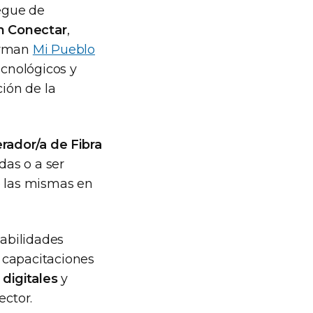
iegue de
n Conectar
,
orman
Mi Pueblo
ecnológicos y
ción de la
rador/a de Fibra
as o a ser
e las mismas en
habilidades
s capacitaciones
 digitales
y
ector.