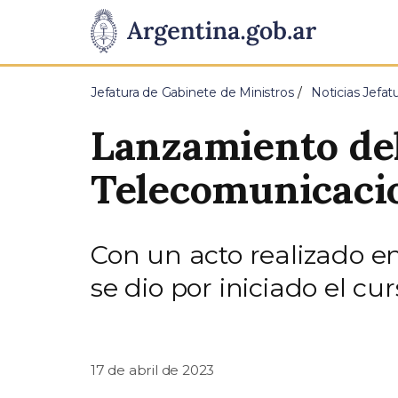
Pasar al contenido principal
Presidencia
de
Jefatura de Gabinete de Ministros
Noticias Jefat
la
Lanzamiento del
Nación
Telecomunicaci
Con un acto realizado en
se dio por iniciado el c
17 de abril de 2023