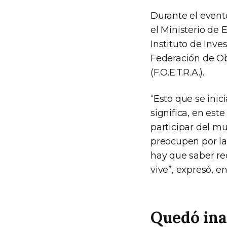
Durante el event
el Ministerio de 
Instituto de Inve
Federación de Ob
(F.O.E.T.R.A.).
“Esto que se inici
significa, en es
participar del m
preocupen por la
hay que saber re
vive”, expresó, en
Quedó ina