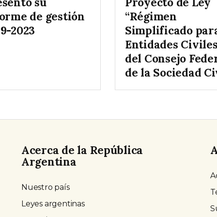
esentó su
Proyecto de Ley
forme de gestión
“Régimen
19-2023
Simplificado par
Entidades Civile
del Consejo Fede
de la Sociedad Ci
Acerca de la República
A
Argentina
A
Nuestro país
T
Leyes argentinas
S