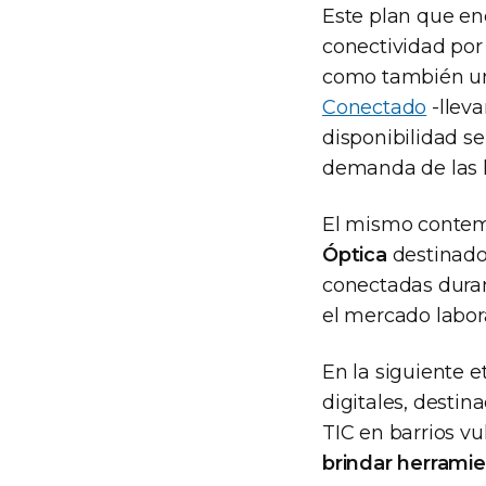
Este plan que enc
conectividad por
como también un
Conectado
-lleva
disponibilidad se
demanda de las l
El mismo contempl
Óptica
destinado
conectadas duran
el mercado labora
En la siguiente e
digitales, destin
TIC en barrios v
brindar herramie