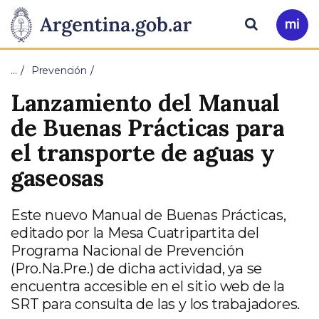
Pasar al contenido principal
Presidencia
Buscar
Ir
a
de
Mi
…
Prevención
Arg
la
Lanzamiento del Manual
Nación
de Buenas Prácticas para
el transporte de aguas y
gaseosas
Este nuevo Manual de Buenas Prácticas,
editado por la Mesa Cuatripartita del
Programa Nacional de Prevención
(Pro.Na.Pre.) de dicha actividad, ya se
encuentra accesible en el sitio web de la
SRT para consulta de las y los trabajadores.