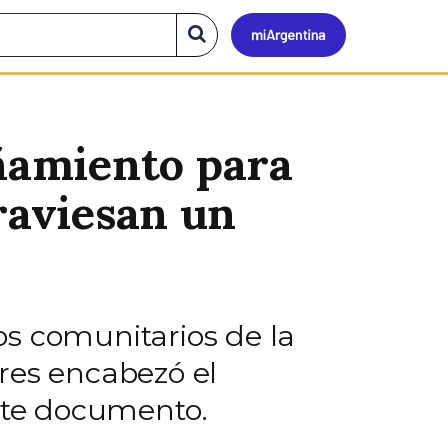
Mi
Buscar
en
el
Argen
sitio
ñamiento para
traviesan un
vos comunitarios de la
res encabezó el
este documento.