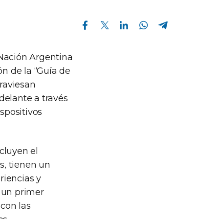
Compartir en Facebook
Compartir en Twitter
Compartir en Linkedin
Compartir en Whatsapp
Compartir en Telegram
a Nación Argentina
n de la “Guía de
raviesan
delante a través
spositivos
cluyen el
s, tienen un
riencias y
 un primer
con las