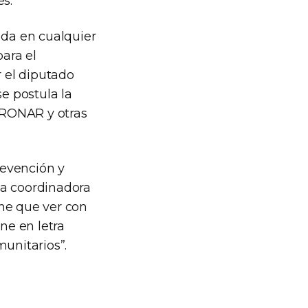
es.
 da en cualquier
ara el
 el diputado
se postula la
EDRONAR y otras
revención y
la coordinadora
ne que ver con
ne en letra
munitarios”.