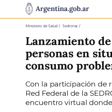
Pasar al contenido principal
Presidencia
de
Ministerio de Salud
Sedronar
la
Lanzamiento de
Nación
personas en situ
consumo proble
Con la participación de r
Red Federal de la SEDRO
encuentro virtual donde