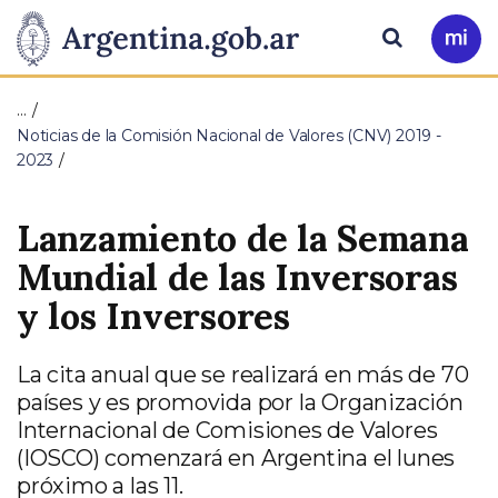
Pasar al contenido principal
Presidencia
Buscar
Ir
a
de
Mi
…
Arg
la
Noticias de la Comisión Nacional de Valores (CNV) 2019 -
2023
Nación
Lanzamiento de la Semana
Mundial de las Inversoras
y los Inversores
La cita anual que se realizará en más de 70
países y es promovida por la Organización
Internacional de Comisiones de Valores
(IOSCO) comenzará en Argentina el lunes
próximo a las 11.