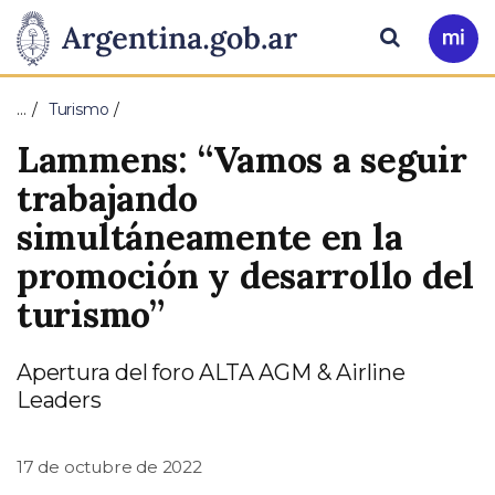
Pasar al contenido principal
Presidencia
Buscar
Ir
a
de
Mi
…
Turismo
Arg
la
Lammens: “Vamos a seguir
Nación
trabajando
simultáneamente en la
promoción y desarrollo del
turismo”
Apertura del foro ALTA AGM & Airline
Leaders
17 de octubre de 2022