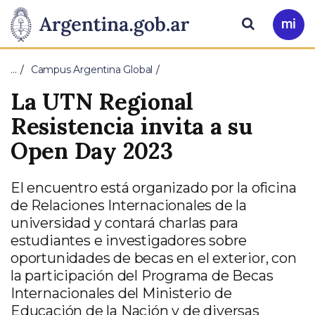
Pasar al contenido principal
Presidencia
Buscar
Ir
a
de
Mi
…
Campus Argentina Global
Arg
la
La UTN Regional
Nación
Resistencia invita a su
Open Day 2023
El encuentro está organizado por la oficina
de Relaciones Internacionales de la
universidad y contará charlas para
estudiantes e investigadores sobre
oportunidades de becas en el exterior, con
la participación del Programa de Becas
Internacionales del Ministerio de
Educación de la Nación y de diversas