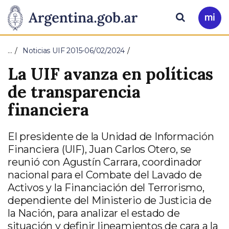
Pasar al contenido principal
Presidencia
Buscar
Ir
a
de
Mi
…
Noticias UIF 2015-06/02/2024
Arg
la
La UIF avanza en políticas
Nación
de transparencia
financiera
El presidente de la Unidad de Información
Financiera (UIF), Juan Carlos Otero, se
reunió con Agustín Carrara, coordinador
nacional para el Combate del Lavado de
Activos y la Financiación del Terrorismo,
dependiente del Ministerio de Justicia de
la Nación, para analizar el estado de
situación y definir lineamientos de cara a la