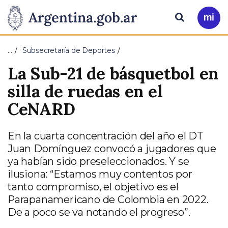
Pasar al contenido principal
Presidencia
Buscar
Ir
a
de
Mi
…
Subsecretaría de Deportes
Arg
la
La Sub-21 de básquetbol en
Nación
silla de ruedas en el
CeNARD
En la cuarta concentración del año el DT
Juan Domínguez convocó a jugadores que
ya habían sido preseleccionados. Y se
ilusiona: “Estamos muy contentos por
tanto compromiso, el objetivo es el
Parapanamericano de Colombia en 2022.
De a poco se va notando el progreso”.