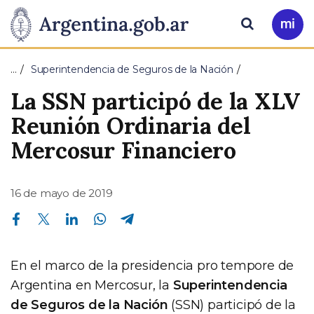
Pasar al contenido principal
Presidencia
Buscar
Ir
a
de
Mi
…
Superintendencia de Seguros de la Nación
Arg
la
La SSN participó de la XLV
Nación
Reunión Ordinaria del
Mercosur Financiero
16 de mayo de 2019
Compartir en Facebook
Compartir en Twitter
Compartir en Linkedin
Compartir en Whatsapp
Compartir en Telegram
En el marco de la presidencia pro tempore de
Argentina en Mercosur, la
Superintendencia
de Seguros de la Nación
(SSN) participó de la