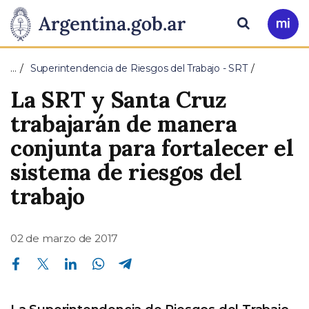
Pasar al contenido principal
Presidencia
Buscar
Ir
a
de
Mi
…
Superintendencia de Riesgos del Trabajo - SRT
Arg
la
La SRT y Santa Cruz
Nación
trabajarán de manera
conjunta para fortalecer el
sistema de riesgos del
trabajo
02 de marzo de 2017
Compartir en Facebook
Compartir en Twitter
Compartir en Linkedin
Compartir en Whatsapp
Compartir en Telegram